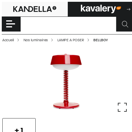
BELLBOY | 50002
Accéder directement au contenu de la page
Accueil
Nos luminaires
LAMPE A POSER
BELLBOY
+ 1