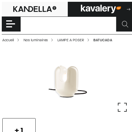
BATUCADA | 500
Accéder directement au contenu de la page
Accueil
Nos luminaires
LAMPE A POSER
BATUCADA
+ 1