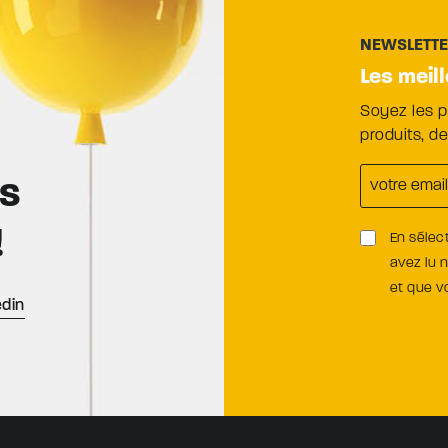
NEWSLETT
Les meil
Soyez les 
produits, d
es
!
En sélec
avez lu 
et que 
edin