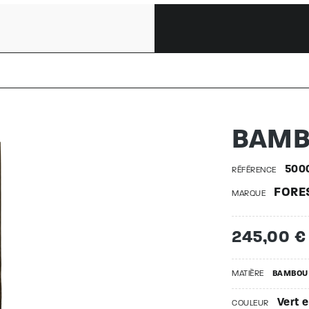
IGHT M |
BAMB
500
RÉFÉRENCE
FORE
MARQUE
245,00 €
MATIÈRE
BAMBOU
Vert e
COULEUR