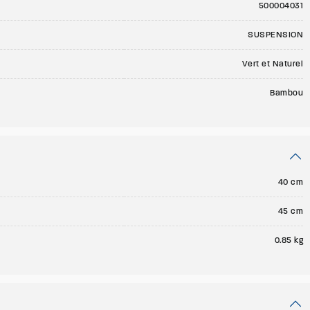
500004031
SUSPENSION
Vert et Naturel
Bambou
40 cm
45 cm
0.85 kg