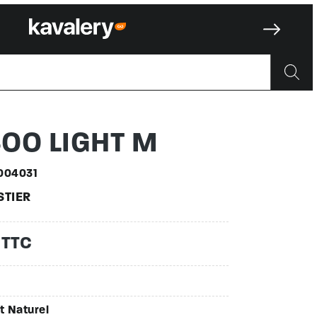
 5000040
OO LIGHT M
004031
STIER
 TTC
t Naturel