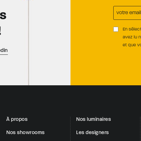
es
!
En sélec
avez lu 
et que 
edin
À propos
Nos luminaires
Nos showrooms
Les designers