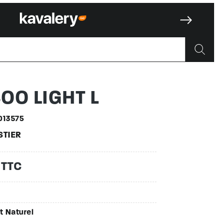
50001357
OO LIGHT L
013575
STIER
 TTC
t Naturel