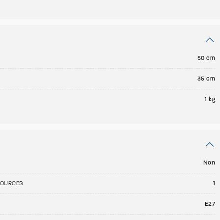
50 cm
35 cm
1 kg
Non
SOURCES
1
E27