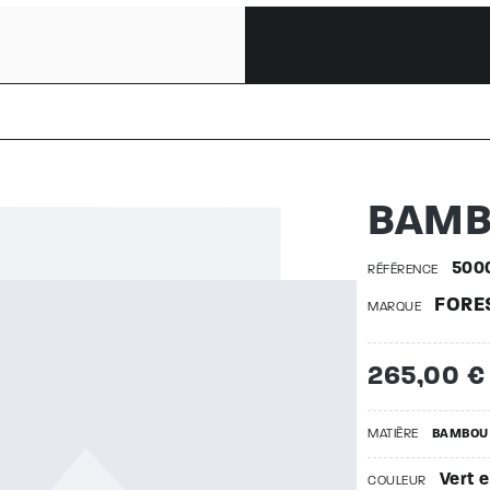
IGHT L | 
BAMB
500
RÉFÉRENCE
FORE
MARQUE
265,00 €
MATIÈRE
BAMBOU
Vert e
COULEUR