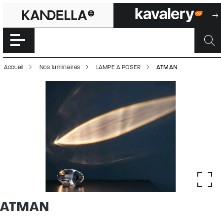
ATMAN | 5000113
Accéder directement au contenu de la page
Accueil
Nos luminaires
LAMPE A POSER
ATMAN
ATMAN