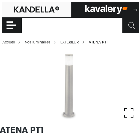
ATENA PT1 | 500
Accéder directement au contenu de la page
Accueil
Nos luminaires
EXTERIEUR
ATENA PT1
ATENA PT1