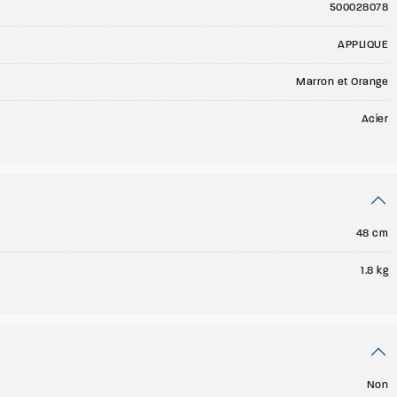
500028078
APPLIQUE
Marron et Orange
Acier
48 cm
1.8 kg
Non