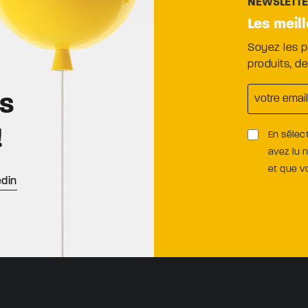
NEWSLETT
Les meil
Soyez les 
produits, d
es
!
En sélec
avez lu 
et que 
edin