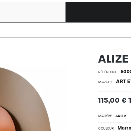
500028078
ALIZE
500
RÉFÉRENCE
ART E
MARQUE
115,00 € 
MATIÈRE
ACIER
Marro
COULEUR