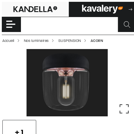
ACORN | 500004
Accéder directement au contenu de la page
Accueil
Nos luminaires
SUSPENSION
ACORN
+ 1